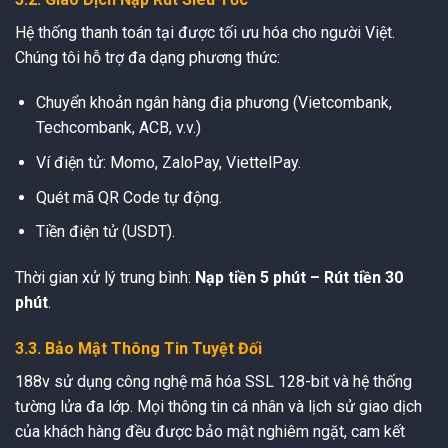
Hệ thống thanh toán tại
được tối ưu hóa cho người Việt.
Chúng tôi hỗ trợ đa dạng phương thức:
Chuyển khoản ngân hàng địa phương (Vietcombank,
Techcombank, ACB, v.v.)
Ví điện tử: Momo, ZaloPay, ViettelPay.
Quét mã QR Code tự động.
Tiền điện tử (USDT).
Thời gian xử lý trung bình:
Nạp tiền 5 phút – Rút tiền 30
phút
.
3.3. Bảo Mật Thông Tin Tuyệt Đối
188v sử dụng công nghệ mã hóa SSL 128-bit và hệ thống
tường lửa đa lớp. Mọi thông tin cá nhân và lịch sử giao dịch
của khách hàng đều được bảo mật nghiêm ngặt, cam kết