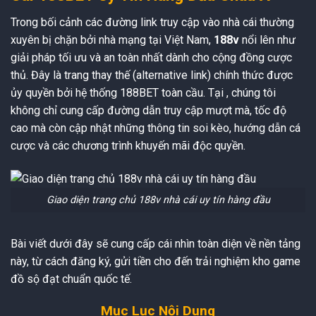
Trong bối cảnh các đường link truy cập vào nhà cái thường
xuyên bị chặn bởi nhà mạng tại Việt Nam,
188v
nổi lên như
giải pháp tối ưu và an toàn nhất dành cho cộng đồng cược
thủ. Đây là trang thay thế (alternative link) chính thức được
ủy quyền bởi hệ thống 188BET toàn cầu. Tại
, chúng tôi
không chỉ cung cấp đường dẫn truy cập mượt mà, tốc độ
cao mà còn cập nhật những thông tin soi kèo, hướng dẫn cá
cược và các chương trình khuyến mãi độc quyền.
Giao diện trang chủ 188v nhà cái uy tín hàng đầu
Bài viết dưới đây sẽ cung cấp cái nhìn toàn diện về nền tảng
này, từ cách đăng ký, gửi tiền cho đến trải nghiệm kho game
đồ sộ đạt chuẩn quốc tế.
Mục Lục Nội Dung