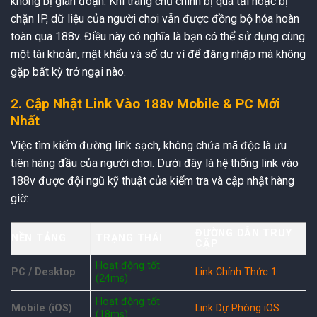
không bị gián đoạn. Khi trang chủ chính bị quá tải hoặc bị
chặn IP, dữ liệu của người chơi vẫn được đồng bộ hóa hoàn
toàn qua 188v. Điều này có nghĩa là bạn có thể sử dụng cùng
một tài khoản, mật khẩu và số dư ví để đăng nhập mà không
gặp bất kỳ trở ngại nào.
2. Cập Nhật Link Vào 188v Mobile & PC Mới
Nhất
Việc tìm kiếm đường link sạch, không chứa mã độc là ưu
tiên hàng đầu của người chơi. Dưới đây là hệ thống link vào
188v được đội ngũ kỹ thuật của
kiểm tra và cập nhật hàng
giờ:
ĐƯỜNG DẪN TRUY
NỀN TẢNG
TRẠNG THÁI
CẬP
Hoạt động tốt
PC / Desktop
Link Chính Thức 1
(24ms)
Hoạt động tốt
Mobile (iOS)
Link Dự Phòng iOS
(18ms)