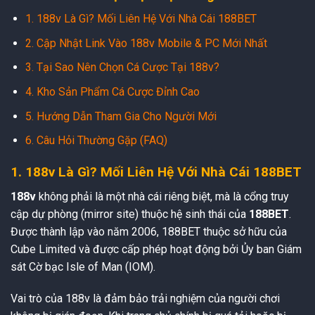
1. 188v Là Gì? Mối Liên Hệ Với Nhà Cái 188BET
2. Cập Nhật Link Vào 188v Mobile & PC Mới Nhất
3. Tại Sao Nên Chọn Cá Cược Tại 188v?
4. Kho Sản Phẩm Cá Cược Đỉnh Cao
5. Hướng Dẫn Tham Gia Cho Người Mới
6. Câu Hỏi Thường Gặp (FAQ)
1. 188v Là Gì? Mối Liên Hệ Với Nhà Cái 188BET
188v
không phải là một nhà cái riêng biệt, mà là cổng truy
cập dự phòng (mirror site) thuộc hệ sinh thái của
188BET
.
Được thành lập vào năm 2006, 188BET thuộc sở hữu của
Cube Limited và được cấp phép hoạt động bởi Ủy ban Giám
sát Cờ bạc Isle of Man (IOM).
Vai trò của 188v là đảm bảo trải nghiệm của người chơi