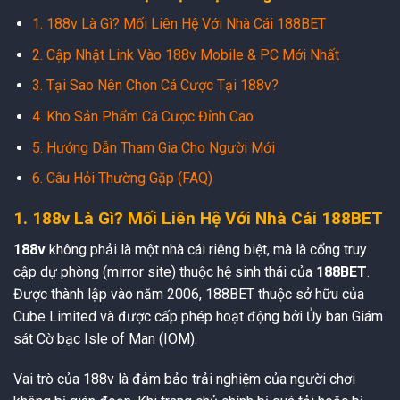
1. 188v Là Gì? Mối Liên Hệ Với Nhà Cái 188BET
2. Cập Nhật Link Vào 188v Mobile & PC Mới Nhất
3. Tại Sao Nên Chọn Cá Cược Tại 188v?
4. Kho Sản Phẩm Cá Cược Đỉnh Cao
5. Hướng Dẫn Tham Gia Cho Người Mới
6. Câu Hỏi Thường Gặp (FAQ)
1. 188v Là Gì? Mối Liên Hệ Với Nhà Cái 188BET
188v
không phải là một nhà cái riêng biệt, mà là cổng truy
cập dự phòng (mirror site) thuộc hệ sinh thái của
188BET
.
Được thành lập vào năm 2006, 188BET thuộc sở hữu của
Cube Limited và được cấp phép hoạt động bởi Ủy ban Giám
sát Cờ bạc Isle of Man (IOM).
Vai trò của 188v là đảm bảo trải nghiệm của người chơi