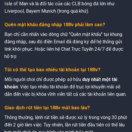
Isle of Man và là đối tác của các CLB bóng đá lớn như
Liverpool, Bayern Munich (trong quá khứ).
Quên mật khẩu đăng nhập 188v phải làm sao?
Bạn chỉ cần nhấn vào dòng chữ "Quên mật khẩu" tại khung
đăng nhập, sau đó điền Email đã đăng ký để hệ thống gửi
link khôi phục. Hoặc liên hệ Chat Trực Tuyến 24/7 để được
hỗ trợ.
Tôi có thể tạo bao nhiêu tài khoản tại 188v?
Mỗi người chơi chỉ được phép sở hữu
duy nhất một tài
khoản
. Việc tạo nhiều tài khoản để trục lợi khuyến mãi sẽ
dẫn đến việc bị khóa vĩnh viễn tất cả các tài khoản liên quan.
Giao dịch rút tiền tại 188v mất bao lâu?
Thông thường, lệnh rút tiền sẽ được xử lý trong vòng 30 phút
đến 2 giờ làm việc. Tuy nhiên, lần rút tiền đầu tiên có thể lâu