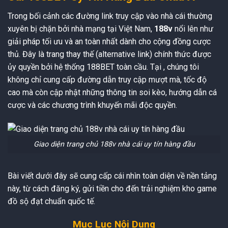
Trong bối cảnh các đường link truy cập vào nhà cái thường
xuyên bị chặn bởi nhà mạng tại Việt Nam,
188v
nổi lên như
giải pháp tối ưu và an toàn nhất dành cho cộng đồng cược
thủ. Đây là trang thay thế (alternative link) chính thức được
ủy quyền bởi hệ thống 188BET toàn cầu. Tại
, chúng tôi
không chỉ cung cấp đường dẫn truy cập mượt mà, tốc độ
cao mà còn cập nhật những thông tin soi kèo, hướng dẫn cá
cược và các chương trình khuyến mãi độc quyền.
Giao diện trang chủ 188v nhà cái uy tín hàng đầu
Bài viết dưới đây sẽ cung cấp cái nhìn toàn diện về nền tảng
này, từ cách đăng ký, gửi tiền cho đến trải nghiệm kho game
đồ sộ đạt chuẩn quốc tế.
Mục Lục Nội Dung