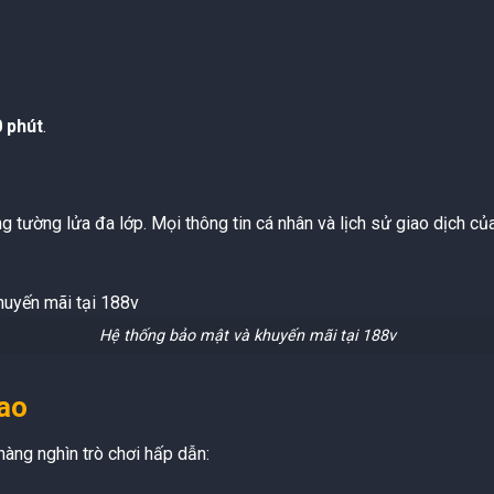
0 phút
.
 tường lửa đa lớp. Mọi thông tin cá nhân và lịch sử giao dịch 
Hệ thống bảo mật và khuyến mãi tại 188v
ao
 hàng nghìn trò chơi hấp dẫn: