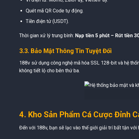
Quét mã QR Code tự động.
Tiền điện tử (USDT).
Thời gian xử lý trung bình:
Nạp tiền 5 phút – Rút tiền 3
3.3. Bảo Mật Thông Tin Tuyệt Đối
188v sử dụng công nghệ mã hóa SSL 128-bit và hệ thống
không tiết lộ cho bên thứ ba.
4. Kho Sản Phẩm Cá Cược Đỉnh C
Đến với 188v, bạn sẽ lạc vào thế giới giải trí bất tận với