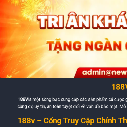
188
188V
là một sòng bạc cung cấp các sản phẩm cá cược giải
cùng độ uy tín, an toàn tuyệt đối về vấn đề bảo mật.
Mở 
188v – Cổng Truy Cập Chính T