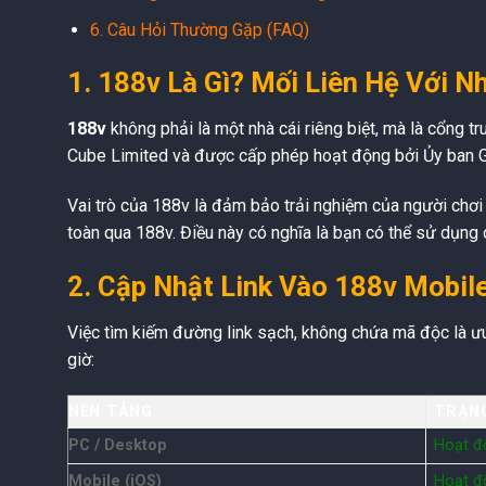
6. Câu Hỏi Thường Gặp (FAQ)
1. 188v Là Gì? Mối Liên Hệ Với 
188v
không phải là một nhà cái riêng biệt, mà là cổng tr
Cube Limited và được cấp phép hoạt động bởi Ủy ban G
Vai trò của 188v là đảm bảo trải nghiệm của người chơi 
toàn qua 188v. Điều này có nghĩa là bạn có thể sử dụng
2. Cập Nhật Link Vào 188v Mobil
Việc tìm kiếm đường link sạch, không chứa mã độc là ưu
giờ:
NỀN TẢNG
TRẠNG
PC / Desktop
Hoạt đ
Mobile (iOS)
Hoạt đ