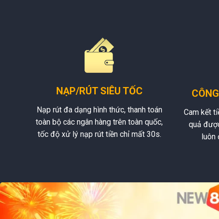
NẠP/RÚT SIÊU TỐC
CÔNG
Nạp rút đa dạng hình thức, thanh toán
Cam kết ti
toàn bộ các ngân hàng trên toàn quốc,
quả được
tốc độ xử lý nạp rút tiền chỉ mất 30s.
luôn