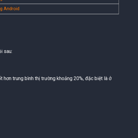
g Android
i sau:
t hơn trung bình thị trường khoảng 20%, đặc biệt là ở