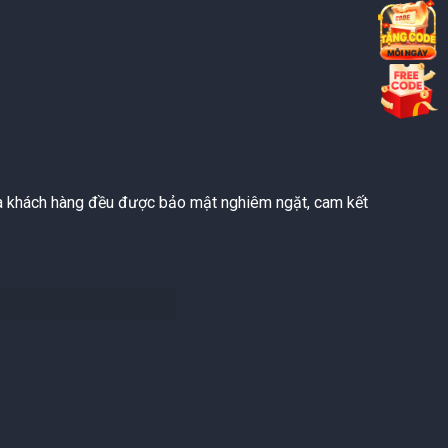
của khách hàng đều được bảo mật nghiêm ngặt, cam kết