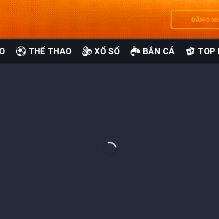
ĐĂNG N
O
THỂ THAO
XỔ SỐ
BẮN CÁ
TOP 