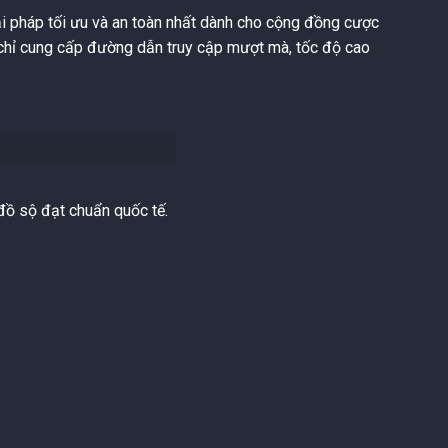
ải pháp tối ưu và an toàn nhất dành cho cộng đồng cược
 chỉ cung cấp đường dẫn truy cập mượt mà, tốc độ cao
 đồ sộ đạt chuẩn quốc tế.