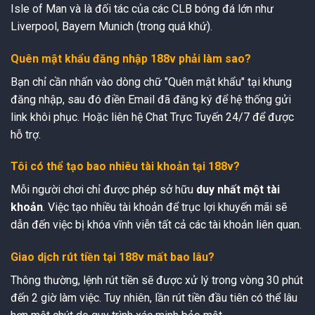
Isle of Man và là đối tác của các CLB bóng đá lớn như
Liverpool, Bayern Munich (trong quá khứ).
Quên mật khẩu đăng nhập 188v phải làm sao?
Bạn chỉ cần nhấn vào dòng chữ "Quên mật khẩu" tại khung
đăng nhập, sau đó điền Email đã đăng ký để hệ thống gửi
link khôi phục. Hoặc liên hệ Chat Trực Tuyến 24/7 để được
hỗ trợ.
Tôi có thể tạo bao nhiêu tài khoản tại 188v?
Mỗi người chơi chỉ được phép sở hữu
duy nhất một tài
khoản
. Việc tạo nhiều tài khoản để trục lợi khuyến mãi sẽ
dẫn đến việc bị khóa vĩnh viễn tất cả các tài khoản liên quan.
Giao dịch rút tiền tại 188v mất bao lâu?
Thông thường, lệnh rút tiền sẽ được xử lý trong vòng 30 phút
đến 2 giờ làm việc. Tuy nhiên, lần rút tiền đầu tiên có thể lâu