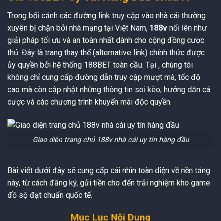
Trong bối cảnh các đường link truy cập vào nhà cái thường
xuyên bị chặn bởi nhà mạng tại Việt Nam,
188v
nổi lên như
giải pháp tối ưu và an toàn nhất dành cho cộng đồng cược
thủ. Đây là trang thay thế (alternative link) chính thức được
ủy quyền bởi hệ thống 188BET toàn cầu. Tại
, chúng tôi
không chỉ cung cấp đường dẫn truy cập mượt mà, tốc độ
cao mà còn cập nhật những thông tin soi kèo, hướng dẫn cá
cược và các chương trình khuyến mãi độc quyền.
Giao diện trang chủ 188v nhà cái uy tín hàng đầu
Bài viết dưới đây sẽ cung cấp cái nhìn toàn diện về nền tảng
này, từ cách đăng ký, gửi tiền cho đến trải nghiệm kho game
đồ sộ đạt chuẩn quốc tế.
Mục Lục Nội Dung