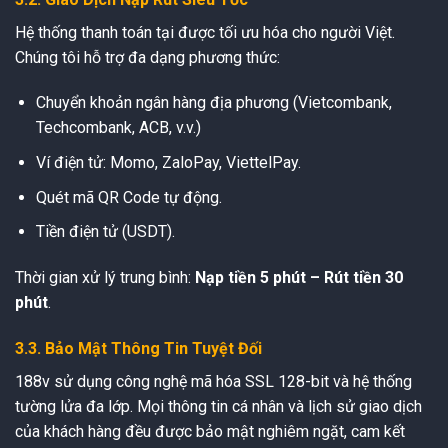
Hệ thống thanh toán tại
được tối ưu hóa cho người Việt.
Chúng tôi hỗ trợ đa dạng phương thức:
Chuyển khoản ngân hàng địa phương (Vietcombank,
Techcombank, ACB, v.v.)
Ví điện tử: Momo, ZaloPay, ViettelPay.
Quét mã QR Code tự động.
Tiền điện tử (USDT).
Thời gian xử lý trung bình:
Nạp tiền 5 phút – Rút tiền 30
phút
.
3.3. Bảo Mật Thông Tin Tuyệt Đối
188v sử dụng công nghệ mã hóa SSL 128-bit và hệ thống
tường lửa đa lớp. Mọi thông tin cá nhân và lịch sử giao dịch
của khách hàng đều được bảo mật nghiêm ngặt, cam kết