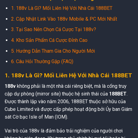
1. 188v Là Gì? Mối Liên Hệ Với Nhà Cái 188BET
2. Cập Nhật Link Vào 188v Mobile & PC Mới Nhất
3. Tại Sao Nên Chọn Cá Cược Tại 188v?
4. Kho Sản Phẩm Cá Cược Đỉnh Cao
5. Hướng Dẫn Tham Gia Cho Người Mới
6. Câu Hỏi Thường Gặp (FAQ)
1. 188v Là Gì? Mối Liên Hệ Với Nhà Cái 188BET
188v
không phải là một nhà cái riêng biệt, mà là cổng truy
cập dự phòng (mirror site) thuộc hệ sinh thái của
188BET
.
Được thành lập vào năm 2006, 188BET thuộc sở hữu của
Cube Limited và được cấp phép hoạt động bởi Ủy ban Giám
sát Cờ bạc Isle of Man (IOM).
Vai trò của 188v là đảm bảo trải nghiệm của người chơi