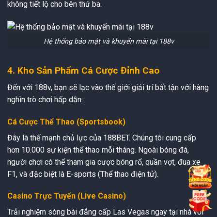
không tiết lộ cho bên thứ ba.
Hệ thống bảo mật và khuyến mãi tại 188v
4. Kho Sản Phẩm Cá Cược Đỉnh Cao
Đến với 188v, bạn sẽ lạc vào thế giới giải trí bất tận với hàng
nghìn trò chơi hấp dẫn:
Cá Cược Thể Thao (Sportsbook)
Đây là thế mạnh chủ lực của 188BET. Chúng tôi cung cấp
hơn 10.000 sự kiện thể thao mỗi tháng. Ngoài bóng đá,
người chơi có thể tham gia cược bóng rổ, quần vợt, đua xe
F1, và đặc biệt là E-sports (Thể thao điện tử).
Casino Trực Tuyến (Live Casino)
Trải nghiệm sòng bài đẳng cấp Las Vegas ngay tại nhà với