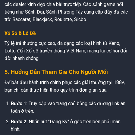
các dealer xinh đẹp chia bài trực tiếp. Các sảnh game nổi
tiếng như Sảnh Đại, Sảnh Phương Tây cung cấp đầy đủ các
trò: Baccarat, Blackjack, Roulette, Sicbo.
Xổ Số & Lô Đề
Tỷ lệ trả thưởng cực cao, đa dạng các loại hình từ Keno,
Lotto đến Xổ số truyền thống Việt Nam, mang lại cơ hội đổi
đời nhanh chóng.
5. Hướng Dẫn Tham Gia Cho Người Mới
Để bắt đầu hành trình chinh phục các giải thưởng tại 188v,
bạn chỉ cần thực hiện theo quy trình đơn giản sau:
Bước 1:
Truy cập vào trang chủ
bằng các đường link an
toàn ở trên.
Bước 2:
Nhấn nút "Đăng Ký" ở góc trên bên phải màn
hình.