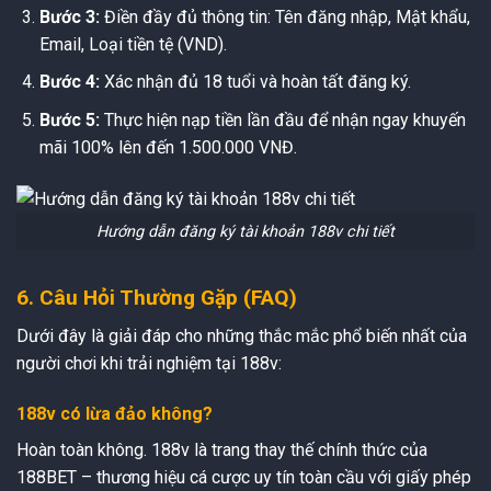
Bước 3:
Điền đầy đủ thông tin: Tên đăng nhập, Mật khẩu,
Email, Loại tiền tệ (VND).
Bước 4:
Xác nhận đủ 18 tuổi và hoàn tất đăng ký.
Bước 5:
Thực hiện nạp tiền lần đầu để nhận ngay khuyến
mãi 100% lên đến 1.500.000 VNĐ.
Hướng dẫn đăng ký tài khoản 188v chi tiết
6. Câu Hỏi Thường Gặp (FAQ)
Dưới đây là giải đáp cho những thắc mắc phổ biến nhất của
người chơi khi trải nghiệm tại 188v:
188v có lừa đảo không?
Hoàn toàn không. 188v là trang thay thế chính thức của
188BET – thương hiệu cá cược uy tín toàn cầu với giấy phép