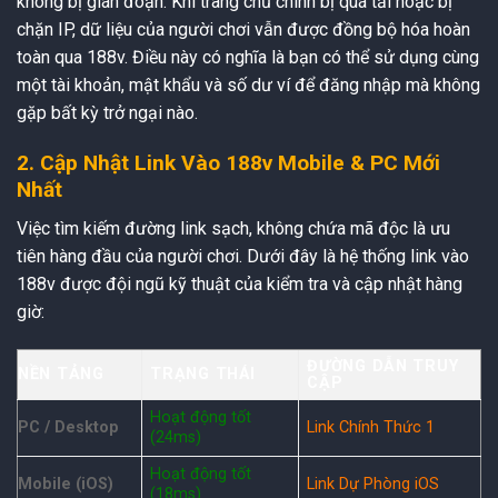
không bị gián đoạn. Khi trang chủ chính bị quá tải hoặc bị
chặn IP, dữ liệu của người chơi vẫn được đồng bộ hóa hoàn
toàn qua 188v. Điều này có nghĩa là bạn có thể sử dụng cùng
một tài khoản, mật khẩu và số dư ví để đăng nhập mà không
gặp bất kỳ trở ngại nào.
2. Cập Nhật Link Vào 188v Mobile & PC Mới
Nhất
Việc tìm kiếm đường link sạch, không chứa mã độc là ưu
tiên hàng đầu của người chơi. Dưới đây là hệ thống link vào
188v được đội ngũ kỹ thuật của
kiểm tra và cập nhật hàng
giờ:
ĐƯỜNG DẪN TRUY
NỀN TẢNG
TRẠNG THÁI
CẬP
Hoạt động tốt
PC / Desktop
Link Chính Thức 1
(24ms)
Hoạt động tốt
Mobile (iOS)
Link Dự Phòng iOS
(18ms)