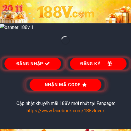
Skip
to
content
ĐĂNG NHẬP
ĐĂNG KÝ
NHẬN MÃ CODE
Cập nhật khuyến mãi 188V mới nhất tại Fanpage:
https://www.facebook.com/188vlove/