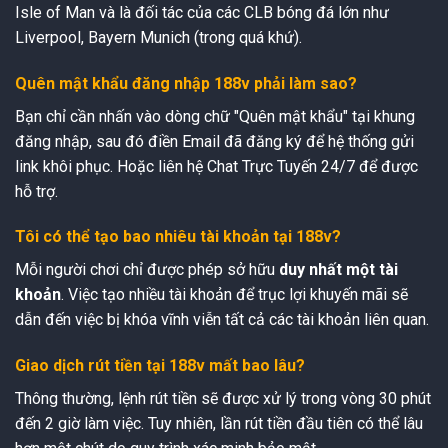
Isle of Man và là đối tác của các CLB bóng đá lớn như
Liverpool, Bayern Munich (trong quá khứ).
Quên mật khẩu đăng nhập 188v phải làm sao?
Bạn chỉ cần nhấn vào dòng chữ "Quên mật khẩu" tại khung
đăng nhập, sau đó điền Email đã đăng ký để hệ thống gửi
link khôi phục. Hoặc liên hệ Chat Trực Tuyến 24/7 để được
hỗ trợ.
Tôi có thể tạo bao nhiêu tài khoản tại 188v?
Mỗi người chơi chỉ được phép sở hữu
duy nhất một tài
khoản
. Việc tạo nhiều tài khoản để trục lợi khuyến mãi sẽ
dẫn đến việc bị khóa vĩnh viễn tất cả các tài khoản liên quan.
Giao dịch rút tiền tại 188v mất bao lâu?
Thông thường, lệnh rút tiền sẽ được xử lý trong vòng 30 phút
đến 2 giờ làm việc. Tuy nhiên, lần rút tiền đầu tiên có thể lâu