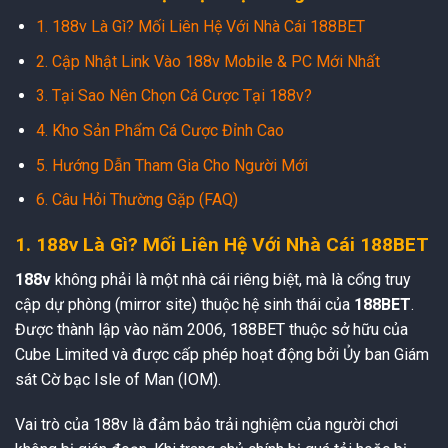
1. 188v Là Gì? Mối Liên Hệ Với Nhà Cái 188BET
2. Cập Nhật Link Vào 188v Mobile & PC Mới Nhất
3. Tại Sao Nên Chọn Cá Cược Tại 188v?
4. Kho Sản Phẩm Cá Cược Đỉnh Cao
5. Hướng Dẫn Tham Gia Cho Người Mới
6. Câu Hỏi Thường Gặp (FAQ)
1. 188v Là Gì? Mối Liên Hệ Với Nhà Cái 188BET
188v
không phải là một nhà cái riêng biệt, mà là cổng truy
cập dự phòng (mirror site) thuộc hệ sinh thái của
188BET
.
Được thành lập vào năm 2006, 188BET thuộc sở hữu của
Cube Limited và được cấp phép hoạt động bởi Ủy ban Giám
sát Cờ bạc Isle of Man (IOM).
Vai trò của 188v là đảm bảo trải nghiệm của người chơi