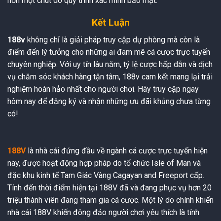
hơn một chút do quy trình xác minh bảo mật.
Kết Luận
188v
không chỉ là giải pháp truy cập dự phòng mà còn là
điểm đến lý tưởng cho những ai đam mê cá cược trực tuyến
chuyên nghiệp. Với uy tín lâu năm, tỷ lệ cược hấp dẫn và dịch
vụ chăm sóc khách hàng tận tâm, 188v cam kết mang lại trải
nghiệm hoàn hảo nhất cho người chơi. Hãy truy cập
ngay
hôm nay để đăng ký và nhận những ưu đãi khủng chưa từng
có!
188V
là nhà cái đứng đầu về ngành cá cược trực tuyến hiện
nay, được hoạt động hợp pháp do tổ chức Isle of Man và
đặc khu kinh tế Tam Giác Vàng Cagayan and Freeport cấp.
Tính đến thời điểm hiện tại 188V đã và đang phục vụ hơn 20
triệu thành viên đang tham gia cá cược. Một lý do chính khiến
nhà cái 188V khiến đông đảo người chơi yêu thích là tính