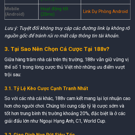
Mobile
Hoạt động tốt
Link Dự Phòng Android
(Android)
(20ms)
Lưu ý: Tuyệt đối không truy cập các đường link lạ không rõ
nguồn gốc để tránh rủi ro mất cắp thông tin tài khoản.
3. Tại Sao Nên Chọn Cá Cược Tại 188v?
Giữa hàng trăm nhà cái trên thị trường, 188v vẫn giữ vững vị
thế số 1 trong lòng cược thủ Việt nhờ những ưu điểm vượt
trội sau:
3.1. Tỷ Lệ Kèo Cược Cạnh Tranh Nhất
So với các nhà cái khác, 188v cam kết mang lại lợi nhuận cao
hơn cho người chơi. Chúng tôi cung cấp tỷ lệ cược sớm và
tốt hơn trung bình thị trường khoảng 20%, đặc biệt là ở các
giải đấu lớn như Ngoại Hạng Anh, C1, World Cup.
3.2. Giao Dịch Nạp Rút Siêu Tốc