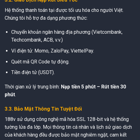
Hệ thống thanh toán tại
được tối ưu hóa cho người Việt.
Chúng tôi hỗ trợ đa dạng phương thức:
Chuyển khoản ngân hàng địa phương (Vietcombank,
Techcombank, ACB, v.v.)
Ví điện tử: Momo, ZaloPay, ViettelPay.
Quét mã QR Code tự động.
Tiền điện tử (USDT).
Thời gian xử lý trung bình:
Nạp tiền 5 phút – Rút tiền 30
phút
.
3.3. Bảo Mật Thông Tin Tuyệt Đối
188v sử dụng công nghệ mã hóa SSL 128-bit và hệ thống
tường lửa đa lớp. Mọi thông tin cá nhân và lịch sử giao dịch
của khách hàng đều được bảo mật nghiêm ngặt, cam kết