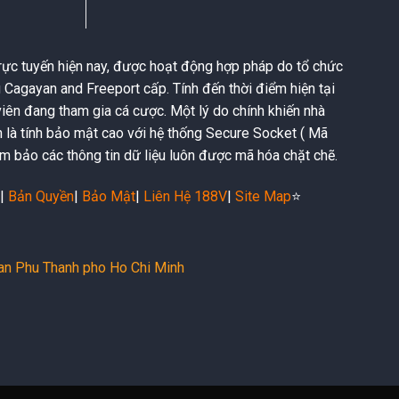
rực tuyến hiện nay, được hoạt động hợp pháp do tổ chức
 Cagayan and Freeport cấp. Tính đến thời điểm hiện tại
iên đang tham gia cá cược. Một lý do chính khiến nhà
 là tính bảo mật cao với hệ thống Secure Socket ( Mã
m bảo các thông tin dữ liệu luôn được mã hóa chặt chẽ.
a
|
Bản Quyền
|
Bảo Mật
|
Liên Hệ 188V
|
Site Map
⭐️
n Phu Thanh pho Ho Chi Minh