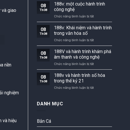
mot
188v: một cuộc hành trình
số
08
khai
công nghệ
ý và giao
Th08
niem
188v:
Chức năng bình luận bị tắt
ve
một
dien
cuộc
188v: Khái niệm và hành trình
ap
08
hành
va
trong văn hóa số
Th08
trình
tam
188v:
Chức năng bình luận bị tắt
công
anh
Khái
nghệ
huong
niệm
188V và hành trình khám phá
08
và
âm thanh và công nghệ
Th08
hành
188V
Chức năng bình luận bị tắt
ủa nền
trình
và
trong
hành
188v và hành trình số hóa
văn
08
trình
hóa
trong thế kỷ 21
Th08
khám
số
188v
Chức năng bình luận bị tắt
phá
rải nghiệm
và
âm
hành
thanh
trình
DANH MỤC
và
số
công
hóa
nghệ
trong
h và hiệu
Bắn Cá
thế
kỷ