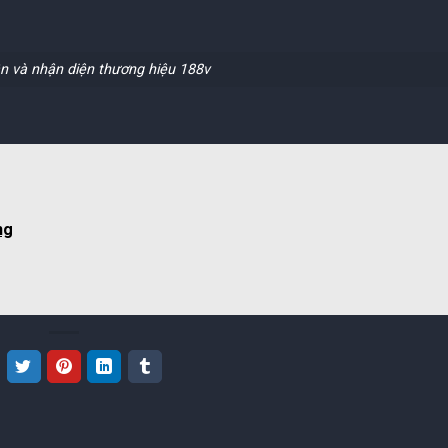
n và nhận diện thương hiệu 188v
ng