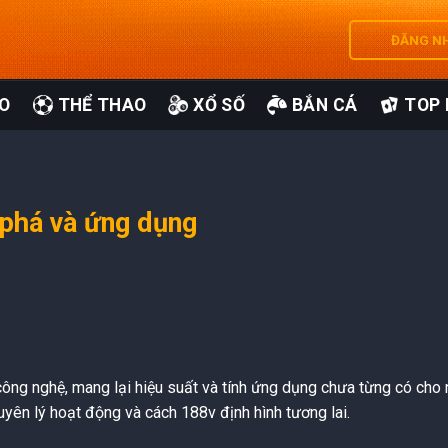
ĐĂNG N
O
THỂ THAO
XỔ SỐ
BẮN CÁ
TOP 
phá và ứng dụng
ông nghệ, mang lại hiệu suất và tính ứng dụng chưa từng có cho 
yên lý hoạt động và cách 188v định hình tương lai.