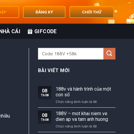
HẬP
ĐĂNG KÝ
CHƠI THỬ
NHÀ CÁI
GIFCODE
BÀI VIẾT MỚI
188v và hành trình của một
08
con số
Th08
188v
Chức năng bình luận bị tắt
và
hành
188V – mot khai niem ve
08
nhiều
trình
dien ap va tam anh huong
Th08
của
188V
Chức năng bình luận bị tắt
một
–
con