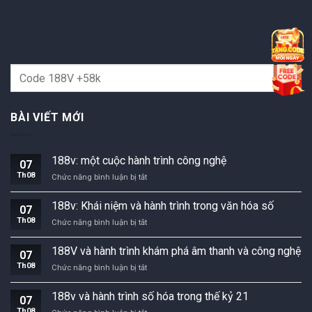
BÀI VIẾT MỚI
188v: một cuộc hành trình công nghệ
07
Th08
188v:
Chức năng bình luận bị tắt
một
cuộc
188v: Khái niệm và hành trình trong văn hóa số
07
hành
Th08
188v:
Chức năng bình luận bị tắt
trình
Khái
công
niệm
nghệ
188V và hành trình khám phá âm thanh và công nghệ
07
và
Th08
188V
Chức năng bình luận bị tắt
hành
và
trình
hành
trong
188v và hành trình số hóa trong thế kỷ 21
07
trình
văn
Th08