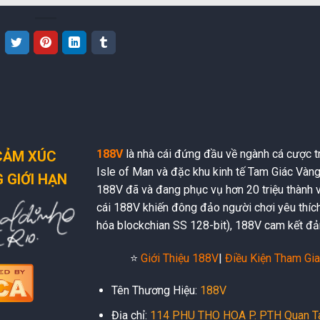
188V
là nhà cái đứng đầu về ngành cá cược t
CẢM XÚC
Isle of Man và đặc khu kinh tế Tam Giác Vàng
 GIỚI HẠN
188V đã và đang phục vụ hơn 20 triệu thành v
cái 188V khiến đông đảo người chơi yêu thích
hóa blockchian SS 128-bit), 188V cam kết đả
⭐️
Giới Thiệu 188V
|
Điều Kiện Tham Gi
Tên Thương Hiệu:
188V
Địa chỉ:
114 PHU THO HOA P. PTH Quan Ta