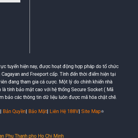
rực tuyến hiện nay, được hoạt động hợp pháp do tổ chức
 Cagayan and Freeport cấp. Tính đến thời điểm hiện tại
iên đang tham gia cá cược. Một lý do chính khiến nhà
 là tính bảo mật cao với hệ thống Secure Socket ( Mã
m bảo các thông tin dữ liệu luôn được mã hóa chặt chẽ.
a
|
Bản Quyền
|
Bảo Mật
|
Liên Hệ 188V
|
Site Map
⭐️
n Phu Thanh pho Ho Chi Minh