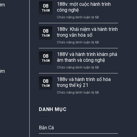
mot
188v: một cuộc hành trình
số
iệm
08
khai
công nghệ
Th08
niem
188v:
Chức năng bình luận bị tắt
ve
một
dien
cuộc
188v: Khái niệm và hành trình
ap
08
hành
va
trong văn hóa số
Th08
trình
tam
188v:
Chức năng bình luận bị tắt
công
anh
Khái
nghệ
huong
niệm
188V và hành trình khám phá
08
và
âm thanh và công nghệ
Th08
hành
188V
Chức năng bình luận bị tắt
trình
iệm
và
trong
hành
188v và hành trình số hóa
văn
08
trình
hóa
trong thế kỷ 21
Th08
khám
số
188v
Chức năng bình luận bị tắt
phá
và
âm
hành
thanh
trình
DANH MỤC
và
số
công
hóa
nghệ
trong
Bắn Cá
thế
kỷ