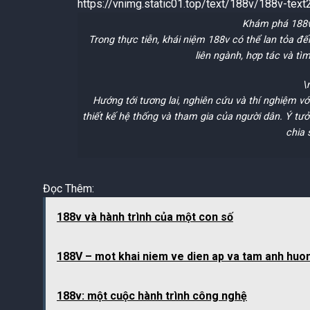
https://vnimg.static01.top/text/188v/188v-te
Khám phá 188
Trong thực tiễn, khái niệm 188v có thể lan tỏa đ
liên ngành, hợp tác và t
\
Hướng tới tương lai, nghiên cứu và thí nghiệm v
thiết kế hệ thống và tham gia của người dân. Ý t
chia 
Đọc Thêm:
188v và hành trình của một con số
188V – mot khai niem ve dien ap va tam anh huo
188v: một cuộc hành trình công nghệ