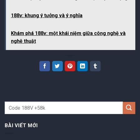
188v: khung ý tưởng và ý nghĩa
Khám phá 188v: một khái niệm giữa công nghệ và
nghệ thuật
BÀI VIẾT MỚI