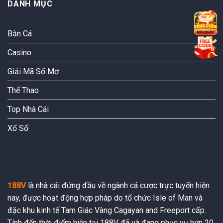
khai
số
DANH MỤC
niem
ve
dien
Bắn Cá
ap
va
tam
Casino
anh
huong
Giải Mã Sổ Mơ
Thể Thao
Top Nhà Cái
Xổ Số
188V
là nhà cái đứng đầu về ngành cá cược trực tuyến hiện
nay, được hoạt động hợp pháp do tổ chức Isle of Man và
đặc khu kinh tế Tam Giác Vàng Cagayan and Freeport cấp.
Tính đến thời điểm hiện tại 188V đã và đang phục vụ hơn 20