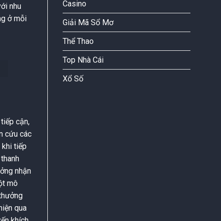
Casino
giới
với nhu
kết
ng ở mỗi
nối
Giải Mã Sổ Mơ
Thể Thao
Top Nhà Cái
Xổ Số
tiếp cận,
ên cứu các
khi tiếp
 thanh
ưởng nhận
một mô
 thưởng
hiện qua
yến khích