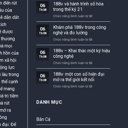
hành
n đến rút
188v và hành trình số hóa
văn
06
trình
hóa
trong thế kỷ 21
ầu của
Th08
khám
số
188v
Chức năng bình luận bị tắt
sẽ dẫn dắt
phá
và
âm
tích
hành
Khám phá 188v trong công
thanh
06
trình
sẽ được
và
nghệ và đo lường
Th08
số
công
t thương
Khám
Chức năng bình luận bị tắt
hóa
nghệ
phá
trong
mà mọi
188v
188v – Khai thác một ký hiệu
thế
06
nh hồn của
trong
kỷ
công nghệ
Th08
công
ệm xã hội
21
188v
Chức năng bình luận bị tắt
nghệ
động lực
–
và
Khai
188v: một con số hiện đại
đo
 lâu trong
06
thác
lường
mở ra thế giới kết nối
Th08
u thế cạnh
một
188v:
Chức năng bình luận bị tắt
ký
thể mang
một
hiệu
á trị tiềm
con
công
số
DANH MỤC
nghệ
à rút
hiện
 mở ra
đại
mở
hông
Bắn Cá
ra
n đại. Để
thế