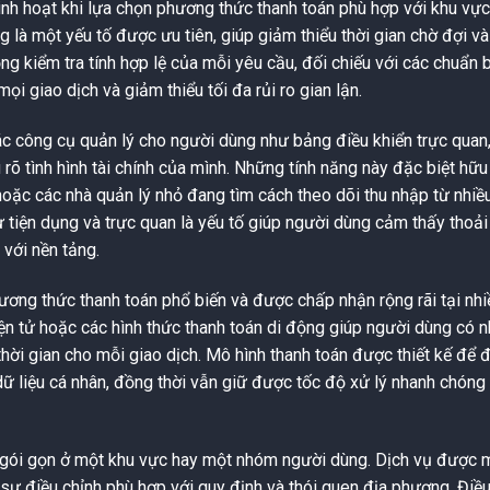
inh hoạt khi lựa chọn phương thức thanh toán phù hợp với khu vực 
ng là một yếu tố được ưu tiên, giúp giảm thiểu thời gian chờ đợi v
ộng kiểm tra tính hợp lệ của mỗi yêu cầu, đối chiếu với các chuẩn
i giao dịch và giảm thiểu tối đa rủi ro gian lận.
 công cụ quản lý cho người dùng như bảng điều khiển trực quan,
 rõ tình hình tài chính của mình. Những tính năng này đặc biệt hữu
hoặc các nhà quản lý nhỏ đang tìm cách theo dõi thu nhập từ nhiề
ự tiện dụng và trực quan là yếu tố giúp người dùng cảm thấy thoải
 với nền tảng.
ương thức thanh toán phổ biến và được chấp nhận rộng rãi tại nh
iện tử hoặc các hình thức thanh toán di động giúp người dùng có n
 thời gian cho mỗi giao dịch. Mô hình thanh toán được thiết kế để
dữ liệu cá nhân, đồng thời vẫn giữ được tốc độ xử lý nhanh chóng
ỉ gói gọn ở một khu vực hay một nhóm người dùng. Dịch vụ được 
sự điều chỉnh phù hợp với quy định và thói quen địa phương. Điề