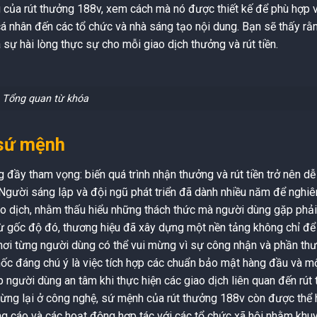
g của rút thưởng 188v, xem cách mà nó được thiết kế để phù hợp 
á nhân đến các tổ chức và nhà sáng tạo nội dung. Bạn sẽ thấy rằ
à sự hài lòng thực sự cho mỗi giao dịch thưởng và rút tiền.
Tổng quan từ khóa
 sứ mệnh
ầy tham vọng: biến quá trình nhận thưởng và rút tiền trở nên dễ 
 Người sáng lập và đội ngũ phát triển đã dành nhiều năm để nghi
iao dịch, nhằm thấu hiểu những thách thức mà người dùng gặp phải 
 Từ gốc độ đó, thương hiệu đã xây dựng một nền tảng không chỉ để
nơi từng người dùng có thể vui mừng vì sự công nhận và phần th
mốc đáng chú ý là việc tích hợp các chuẩn bảo mật hàng đầu và 
úp người dùng an tâm khi thực hiện các giao dịch liên quan đến rút
 dừng lại ở công nghệ, sứ mệnh của rút thưởng 188v còn được thể 
ng cáo và các hoạt động hợp tác với các tổ chức xã hội nhằm khu