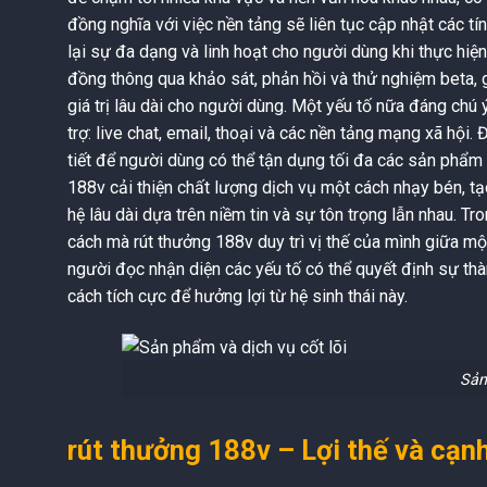
đồng nghĩa với việc nền tảng sẽ liên tục cập nhật các t
lại sự đa dạng và linh hoạt cho người dùng khi thực hiệ
đồng thông qua khảo sát, phản hồi và thử nghiệm beta,
giá trị lâu dài cho người dùng. Một yếu tố nữa đáng ch
trợ: live chat, email, thoại và các nền tảng mạng xã hộ
tiết để người dùng có thể tận dụng tối đa các sản phẩm v
188v cải thiện chất lượng dịch vụ một cách nhạy bén, t
hệ lâu dài dựa trên niềm tin và sự tôn trọng lẫn nhau. Tr
cách mà rút thưởng 188v duy trì vị thế của mình giữa m
người đọc nhận diện các yếu tố có thể quyết định sự th
cách tích cực để hưởng lợi từ hệ sinh thái này.
Sản
rút thưởng 188v – Lợi thế và cạn