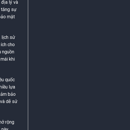
địa lý và
à tăng sự
 bảo mật
 lịch sử
 ích cho
u nguồn
 mái khi
iều quốc
hiều lựa
 đảm bảo
 và dễ sử
mở rộng
u này