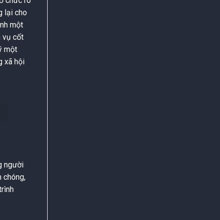
ổ chức rõ
g lại cho
ành một
 vụ cốt
ý một
g xã hội
g người
h chóng,
trình