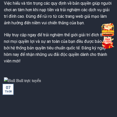
Việc hiểu và tôn trọng các quy định về bản quyền giúp người
chơi an tâm hơn khi nạp tiền và trải nghiệm các dịch vụ giải
trí đỉnh cao. Đừng để rủi ro từ các trang web giả mạo làm
ảnh hưởng đến niềm vui chiến thắng của bạn.
Hãy truy cập ngay
để trải nghiệm thế giới giải trí đích thực,
nơi mọi quyền lợi và sự an toàn của bạn đều được bảo hộ
bởi hệ thống bản quyền tiêu chuẩn quốc tế. Đăng ký ngay
hôm nay để nhận những ưu đãi độc quyền dành cho thành
viên mới!
07
Th08