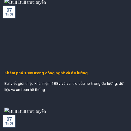
07
Th08
Khám phá 188v trong công nghệ và đo lường
Bài viết giới thiệu khái niệm 188v và vai trò của nó trong đo lường, dữ
liệu và an toàn hệ thống
07
Th08