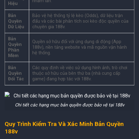
nhầm lẫn.
Hiệu
Bản
Bảo vệ hệ thống tỷ lệ kèo (Odds), dữ liệu trận
Quyền
đấu và các bài phân tích soi kèo độc quyền của
Dữ Liệu
chuyên gia 188v.
Bản
Quyền sở hữu đối với ứng dụng di động (App
Quyền
188v), nền tảng website và mã nguồn vận hành
Phần
hệ thống.
Mềm
Bản
Các quy định về việc sử dụng hình ảnh, trò chơi
Quyền
thuộc sở hữu của bên thứ ba (nhà cung cấp
Đối Tác
game) đang hợp tác với 188v.
Chi tiết các hạng mục bản quyền được bảo vệ tại 188v
Quy Trình Kiểm Tra Và Xác Minh Bản Quyền
188v