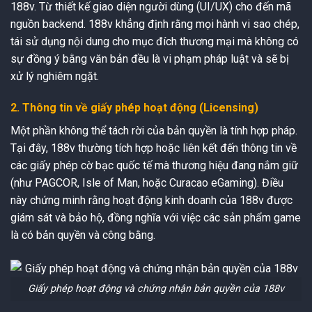
188v. Từ thiết kế giao diện người dùng (UI/UX) cho đến mã
nguồn backend. 188v khẳng định rằng mọi hành vi sao chép,
tái sử dụng nội dung cho mục đích thương mại mà không có
sự đồng ý bằng văn bản đều là vi phạm pháp luật và sẽ bị
xử lý nghiêm ngặt.
2. Thông tin về giấy phép hoạt động (Licensing)
Một phần không thể tách rời của bản quyền là tính hợp pháp.
Tại đây, 188v thường tích hợp hoặc liên kết đến thông tin về
các giấy phép cờ bạc quốc tế mà thương hiệu đang nắm giữ
(như PAGCOR, Isle of Man, hoặc Curacao eGaming). Điều
này chứng minh rằng hoạt động kinh doanh của 188v được
giám sát và bảo hộ, đồng nghĩa với việc các sản phẩm game
là có bản quyền và công bằng.
Giấy phép hoạt động và chứng nhận bản quyền của 188v