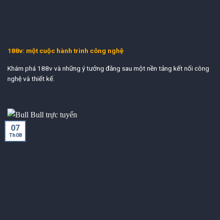
188v: một cuộc hành trình công nghệ
Khám phá 188v và những ý tưởng đằng sau một nền tảng kết nối công
nghệ và thiết kế.
07
Th08