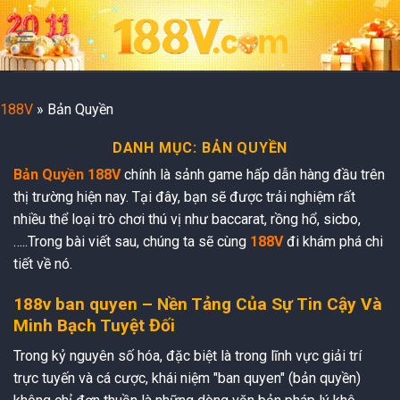
Skip
to
content
188V
»
Bản Quyền
DANH MỤC:
BẢN QUYỀN
Bản Quyền 188V
chính là sảnh game hấp dẫn hàng đầu trên
thị trường hiện nay. Tại đây, bạn sẽ được trải nghiệm rất
nhiều thể loại trò chơi thú vị như baccarat, rồng hổ, sicbo,
…..Trong bài viết sau, chúng ta sẽ cùng
188V
đi khám phá chi
tiết về nó.
188v ban quyen – Nền Tảng Của Sự Tin Cậy Và
Minh Bạch Tuyệt Đối
Trong kỷ nguyên số hóa, đặc biệt là trong lĩnh vực giải trí
trực tuyến và cá cược, khái niệm "ban quyen" (bản quyền)