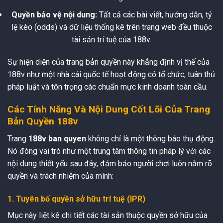
Quyền bảo vệ nội dung:
Tất cả các bài viết, hướng dẫn, tỷ
lệ kèo (odds) và dữ liệu thống kê trên trang web đều thuộc
tài sản trí tuệ của 188v.
Sự hiện diện của trang bản quyền này khẳng định vị thế của
188v như một nhà cái quốc tế hoạt động có tổ chức, tuân thủ
pháp luật và tôn trọng các chuẩn mực kinh doanh toàn cầu.
Các Tính Năng Và Nội Dung Cốt Lõi Của Trang
Bản Quyền 188v
Trang
188v ban quyen
không chỉ là một thông báo thụ động.
Nó đóng vai trò như một trung tâm thông tin pháp lý với các
nội dung thiết yếu sau đây, đảm bảo người chơi luôn nắm rõ
quyền và trách nhiệm của mình:
1. Tuyên bố quyền sở hữu trí tuệ (IPR)
Mục này liệt kê chi tiết các tài sản thuộc quyền sở hữu của